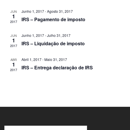
de
e
data.
Eve
Junho 1, 2017
-
Agosto 31, 2017
JUN
visuali
1
IRS – Pagamento de imposto
de
2017
Evento
Junho 1, 2017
-
Julho 31, 2017
JUN
1
IRS – Liquidação de imposto
2017
Abril 1, 2017
-
Maio 31, 2017
ABR
1
IRS – Entrega declaração de IRS
2017
Pesquisar