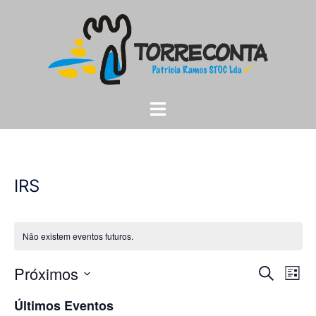
Saltar
para
o
conteúdo
Alternar
menu
IRS
Não existem eventos futuros.
Navega
Próximos
Nav
PESQUISA
LISTA
de
de
Selecione
Últimos Eventos
vis
pesqui
a