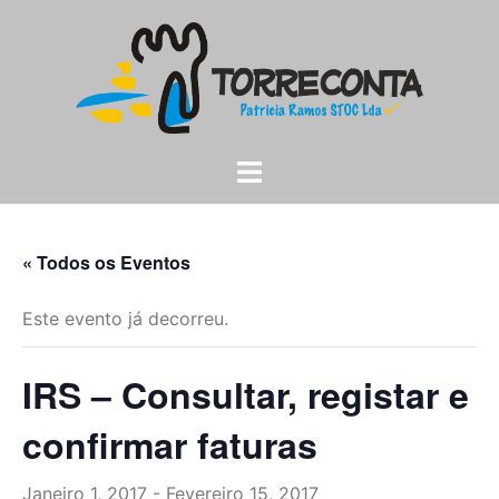
Saltar
para
o
conteúdo
Alternar
menu
« Todos os Eventos
Este evento já decorreu.
IRS – Consultar, registar e
confirmar faturas
Janeiro 1, 2017
-
Fevereiro 15, 2017